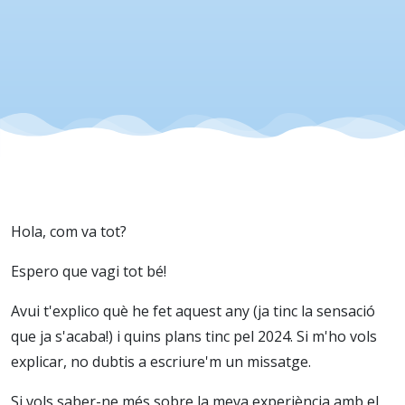
quins
plans
tens
de
cara a
Hola, com va tot?
Espero que vagi tot bé!
l’any
Avui t'explico què he fet aquest any (ja tinc la sensació
que ja s'acaba!) i quins plans tinc pel 2024. Si m'ho vols
que
explicar, no dubtis a escriure'm un missatge.
Si vols saber-ne més sobre la meva experiència amb el