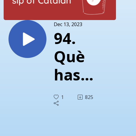
Dec 13, 2023
94.
Què
has
fet
1
825
aquest
any i