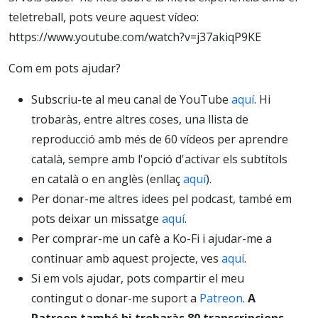
ve?
teletreball, pots veure aquest vídeo:
https://www.youtube.com/watch?v=j37akiqP9KE
Com em pots ajudar?
Subscriu-te al meu canal de YouTube
aquí
. Hi
trobaràs, entre altres coses, una llista de
reproducció amb més de 60 vídeos per aprendre
català, sempre amb l'opció d'activar els subtítols
en català o en anglès (enllaç
aquí
).
Per donar-me altres idees pel podcast, també em
pots deixar un missatge
aquí
.
Per comprar-me un cafè a Ko-Fi i ajudar-me a
continuar amb aquest projecte, ves
aquí
.
Si em vols ajudar, pots compartir el meu
contingut o donar-me suport a
Patreon
.
A
Patreon també hi trobaràs 80 transcripcions