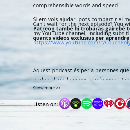
comprehensible words and speed.
Si em vols ajudar, pots compartir el 
Can’t wait for the next episode? You wi
Patreon també hi trobaràs gairebé to
my YouTube channel, including subtitle
quants vídeos exclusius per aprendre c
https://www.youtube.com/c/CouchPoly
Aquest podcast és per a persones que j
parlen altres llengües romàniques. Em 
Show more >>
”input comprensible” en català.
Listen on:
Em pots trobar al meu canal de YouTu
Moltes gràcies a l’Oskar per la música