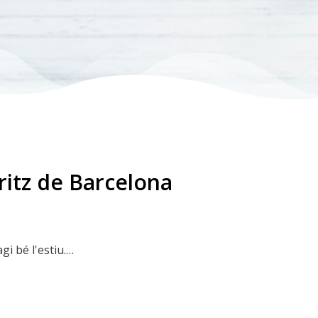
ritz de Barcelona
i bé l'estiu.
 molt de Barcelona: la fàbrica Moritz. Si vols saber-ne més,
/
scriure un missatge a couch.polyglot@gmail.com.