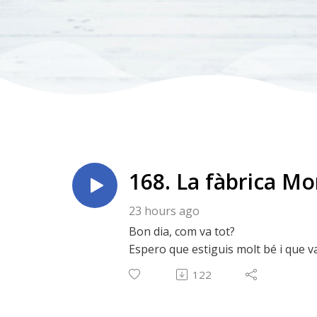
168. La fàbrica Mo
23 hours ago
Bon dia, com va tot?
Espero que estiguis molt bé i que vag
Avui et parlo d'un lloc que m'agrada
122
https://fabricamoritzbarcelona.com
Si tens qualsevol dubte, em pots e