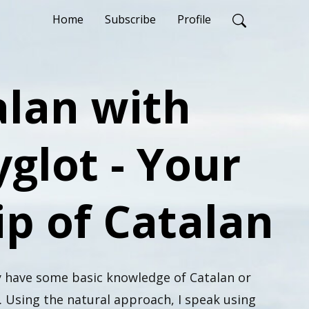
Home
Subscribe
Profile
alan with
glot - Your
p of Catalan
y have some basic knowledge of Catalan or
Using the natural approach, I speak using