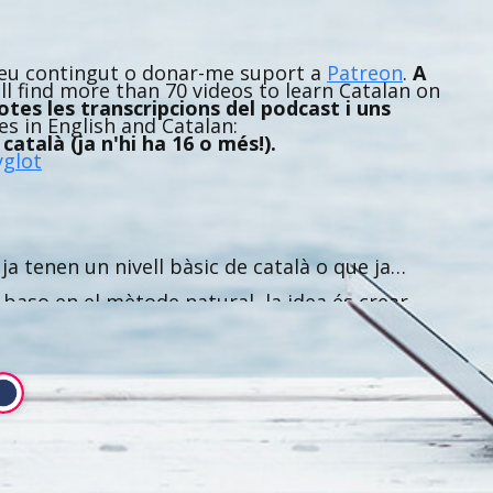
meu contingut o donar-me suport a
Patreon
.
A
ll find more than 70 videos to learn Catalan on
tes les transcripcions del podcast i uns
s in English and Catalan:
atalà (ja n'hi ha 16 o més!).
glot
a tenen un nivell bàsic de català o que ja
baso en el mètode natural, la idea és crear
be ”Couch Polyglot: https://www.youtube.com
 de fons 🎵 (https://www.studionystrom.se)