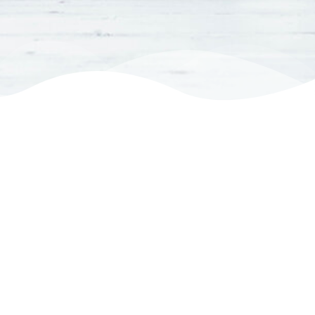
 aquí hi trobaràs més informació: