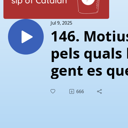
Jul 9, 2025
146. Motiu
pels quals 
gent es qu
encallada 
666
avança en
l'aprenent