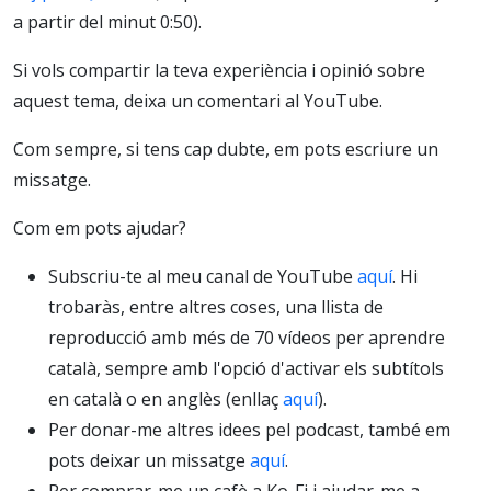
a partir del minut 0:50).
Si vols compartir la teva experiència i opinió sobre
aquest tema, deixa un comentari al YouTube.
Com sempre, si tens cap dubte, em pots escriure un
missatge.
Com em pots ajudar?
Subscriu-te al meu canal de YouTube
aquí
. Hi
trobaràs, entre altres coses, una llista de
reproducció amb més de 70 vídeos per aprendre
català, sempre amb l'opció d'activar els subtítols
en català o en anglès (enllaç
aquí
).
Per donar-me altres idees pel podcast, també em
pots deixar un missatge
aquí
.
Per comprar-me un cafè a Ko-Fi i ajudar-me a