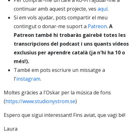
continuar amb aquest projecte, ves
aquí
.
Si em vols ajudar, pots compartir el meu
contingut o donar-me suport a
Patreon
.
A
Patreon també hi trobaràs gairebé totes les
transcripcions del podcast i uns quants vídeos
exclusius per aprendre català (ja n'hi ha 10 o
més!).
També em pots escriure un missatge a
l'
instagram
.
Moltes gràcies a l'Oskar per la música de fons
(
https://www.studionystrom.se
)
Espero que sigui interessant! Fins aviat, que vagi bé!
Laura