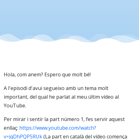
d'un idiom
(Part 2)
Hola, com anem? Espero que molt bé!
A l'episodi d'avui segueixo amb un tema molt
important, del qual he parlat al meu últim vídeo al
YouTube.
Per mirar i sentir la part número 1, fes servir aquest
enllaç:
https://www.youtube.com/watch?
v=jqDhPQP5RUk
(La part en català del vídeo comença